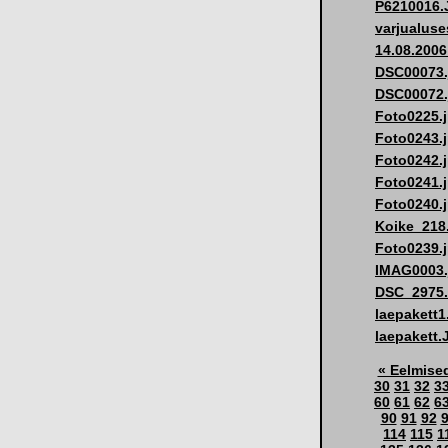
P6210016.
varjualuse
14.08.2006
DSC00073.
DSC00072.
Foto0225.
Foto0243.
Foto0242.
Foto0241.
Foto0240.
Koike_218
Foto0239.
IMAG0003.
DSC_2975
laepakett
laepakett
« Eelmise
30
31
32
3
60
61
62
6
90
91
92
114
115
1