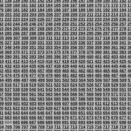
37
138
139
140
141
142
143
144
145
146
147
148
149
150
151
152
1
58
159
160
161
162
163
164
165
166
167
168
169
170
171
172
173
1
79
180
181
182
183
184
185
186
187
188
189
190
191
192
193
194
1
00
201
202
203
204
205
206
207
208
209
210
211
212
213
214
215
2
21
222
223
224
225
226
227
228
229
230
231
232
233
234
235
236
2
42
243
244
245
246
247
248
249
250
251
252
253
254
255
256
257
2
63
264
265
266
267
268
269
270
271
272
273
274
275
276
277
278
2
84
285
286
287
288
289
290
291
292
293
294
295
296
297
298
299
3
05
306
307
308
309
310
311
312
313
314
315
316
317
318
319
320
3
26
327
328
329
330
331
332
333
334
335
336
337
338
339
340
341
3
47
348
349
350
351
352
353
354
355
356
357
358
359
360
361
362
3
68
369
370
371
372
373
374
375
376
377
378
379
380
381
382
383
3
89
390
391
392
393
394
395
396
397
398
399
400
401
402
403
404
4
10
411
412
413
414
415
416
417
418
419
420
421
422
423
424
425
4
31
432
433
434
435
436
437
438
439
440
441
442
443
444
445
446
4
52
453
454
455
456
457
458
459
460
461
462
463
464
465
466
467
4
73
474
475
476
477
478
479
480
481
482
483
484
485
486
487
488
4
94
495
496
497
498
499
500
501
502
503
504
505
506
507
508
509
5
15
516
517
518
519
520
521
522
523
524
525
526
527
528
529
530
5
36
537
538
539
540
541
542
543
544
545
546
547
548
549
550
551
5
57
558
559
560
561
562
563
564
565
566
567
568
569
570
571
572
5
78
579
580
581
582
583
584
585
586
587
588
589
590
591
592
593
5
99
600
601
602
603
604
605
606
607
608
609
610
611
612
613
614
6
20
621
622
623
624
625
626
627
628
629
630
631
632
633
634
635
6
41
642
643
644
645
646
647
648
649
650
651
652
653
654
655
656
6
62
663
664
665
666
667
668
669
670
671
672
673
674
675
676
677
6
83
684
685
686
687
688
689
690
691
692
693
694
695
696
697
698
6
04
705
706
707
708
709
710
711
712
713
714
715
716
717
718
719
7