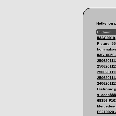
Hetkel on p
Pildinimi
IMAG0019.
Picture_55
kommukas
IMG_0656
250620111
250620111
250620111
250620111
240620111
Distronic.
x_ceeb888
68356-P10
Mercedes-
P6210020.