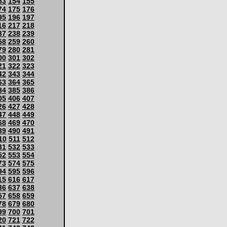
53
154
155
74
175
176
95
196
197
16
217
218
37
238
239
58
259
260
79
280
281
00
301
302
21
322
323
42
343
344
63
364
365
84
385
386
05
406
407
26
427
428
47
448
449
68
469
470
89
490
491
10
511
512
31
532
533
52
553
554
73
574
575
94
595
596
15
616
617
36
637
638
57
658
659
78
679
680
99
700
701
20
721
722