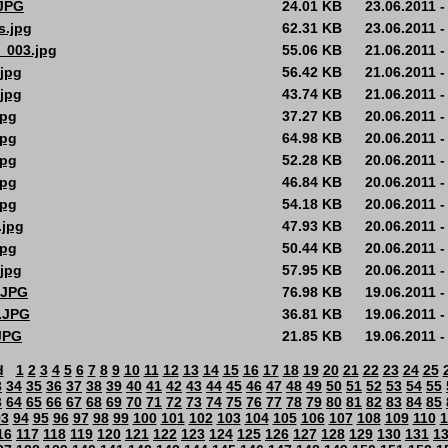
JPG
24.01 KB
23.06.2011 -
s.jpg
62.31 KB
23.06.2011 -
_003.jpg
55.06 KB
21.06.2011 -
jpg
56.42 KB
21.06.2011 -
jpg
43.74 KB
21.06.2011 -
jpg
37.27 KB
20.06.2011 -
jpg
64.98 KB
20.06.2011 -
jpg
52.28 KB
20.06.2011 -
jpg
46.84 KB
20.06.2011 -
jpg
54.18 KB
20.06.2011 -
.jpg
47.93 KB
20.06.2011 -
jpg
50.44 KB
20.06.2011 -
jpg
57.95 KB
20.06.2011 -
.JPG
76.98 KB
19.06.2011 -
1.JPG
36.81 KB
19.06.2011 -
.JPG
21.85 KB
19.06.2011 -
d
1
2
3
4
5
6
7
8
9
10
11
12
13
14
15
16
17
18
19
20
21
22
23
24
25
3
34
35
36
37
38
39
40
41
42
43
44
45
46
47
48
49
50
51
52
53
54
55
3
64
65
66
67
68
69
70
71
72
73
74
75
76
77
78
79
80
81
82
83
84
85
93
94
95
96
97
98
99
100
101
102
103
104
105
106
107
108
109
110
1
16
117
118
119
120
121
122
123
124
125
126
127
128
129
130
131
1