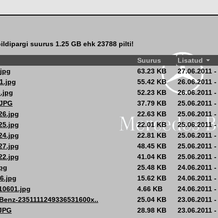
ildipargi suurus 1.25 GB ehk 23788 pilti!
Suurus
Lisatud
jpg
63.23 KB
27.06.2011 -
1.jpg
55.42 KB
26.06.2011 -
.jpg
52.23 KB
26.06.2011 -
.JPG
37.79 KB
25.06.2011 -
26.jpg
22.63 KB
25.06.2011 -
25.jpg
22.01 KB
25.06.2011 -
24.jpg
22.81 KB
25.06.2011 -
27.jpg
48.45 KB
25.06.2011 -
22.jpg
41.04 KB
25.06.2011 -
jpg
25.48 KB
24.06.2011 -
6.jpg
15.62 KB
24.06.2011 -
10601.jpg
4.66 KB
24.06.2011 -
Benz-2351111249336531600x..
25.04 KB
23.06.2011 -
JPG
28.98 KB
23.06.2011 -