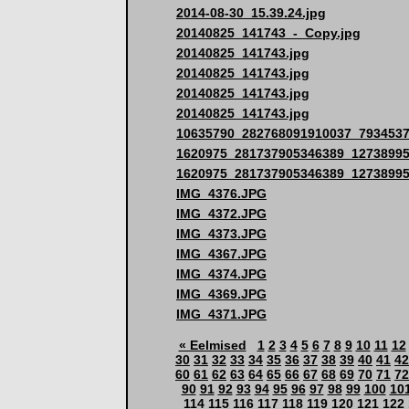
2014-08-30_15.39.24.jpg
20140825_141743_-_Copy.jpg
20140825_141743.jpg
20140825_141743.jpg
20140825_141743.jpg
20140825_141743.jpg
10635790_282768091910037_7934537
1620975_281737905346389_12738995
1620975_281737905346389_12738995
IMG_4376.JPG
IMG_4372.JPG
IMG_4373.JPG
IMG_4367.JPG
IMG_4374.JPG
IMG_4369.JPG
IMG_4371.JPG
« Eelmised
1
2
3
4
5
6
7
8
9
10
11
12
30
31
32
33
34
35
36
37
38
39
40
41
42
60
61
62
63
64
65
66
67
68
69
70
71
72
90
91
92
93
94
95
96
97
98
99
100
10
114
115
116
117
118
119
120
121
122