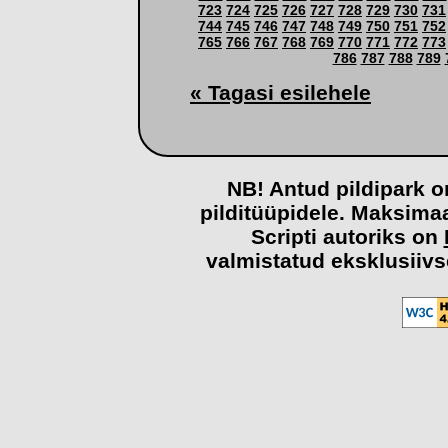
723
724
725
726
727
728
729
730
731
744
745
746
747
748
749
750
751
752
765
766
767
768
769
770
771
772
773
786
787
788
789
« Tagasi esilehele
NB! Antud pildipark o
pilditüüpidele. Maksima
Scripti autoriks on
valmistatud eksklusiivs