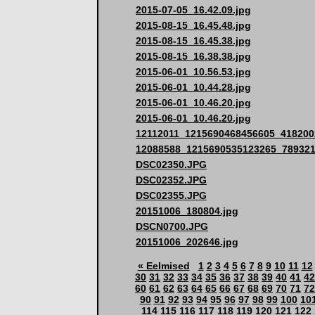
2015-07-05_16.42.09.jpg
2015-08-15_16.45.48.jpg
2015-08-15_16.45.38.jpg
2015-08-15_16.38.38.jpg
2015-06-01_10.56.53.jpg
2015-06-01_10.44.28.jpg
2015-06-01_10.46.20.jpg
2015-06-01_10.46.20.jpg
12112011_1215690468456605_4182002
12088588_1215690535123265_789321
DSC02350.JPG
DSC02352.JPG
DSC02355.JPG
20151006_180804.jpg
DSCN0700.JPG
20151006_202646.jpg
« Eelmised
1
2
3
4
5
6
7
8
9
10
11
12
30
31
32
33
34
35
36
37
38
39
40
41
42
60
61
62
63
64
65
66
67
68
69
70
71
72
90
91
92
93
94
95
96
97
98
99
100
10
114
115
116
117
118
119
120
121
122