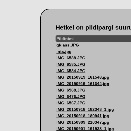
Hetkel on pildipargi suur
Pildinimi
gklass.JPG
ints.jpg
IMG_6588.JPG
IMG_6585.JPG
IMG_6584.JPG
IMG_20150919_161548.jpg
IMG_20150919_161644.jpg
IMG_6568.JPG
IMG_6476.JPG
IMG_6567.JPG
IMG_20150918_182348_1.jpg
IMG_20150918_180941.jpg
IMG_20150909_210347.jpg
IMG_20150901_191938_1.jpg