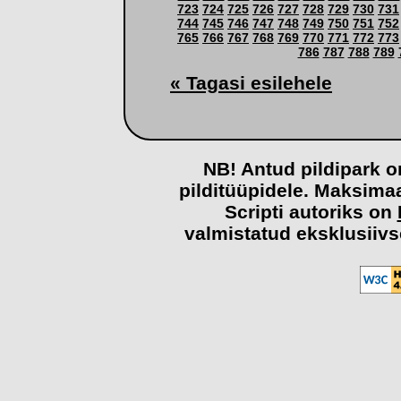
723
724
725
726
727
728
729
730
731
744
745
746
747
748
749
750
751
752
765
766
767
768
769
770
771
772
773
786
787
788
789
« Tagasi esilehele
NB! Antud pildipark o
pilditüüpidele. Maksima
Scripti autoriks on
valmistatud eksklusiivs