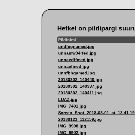
Hetkel on pildipargi suur
Pildinimi
undfegnamed.jpg
unnamw34rfed.jpg
unnaedffmed.jpg
unnaefmed.jpg
unnfbhgamed.jpg
20180302_140440.jpg
20180302_140337.jpg
20180302_140411.jpg
LUAZ.jpg
IMG_7401.jpg
Screen_Shot_2018-03-01_at_13.41.19.
20180121_112159.jpg
IMG_9908.jpg
IMG_9902.jpg