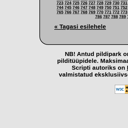
723
724
725
726
727
728
729
730
731
744
745
746
747
748
749
750
751
752
765
766
767
768
769
770
771
772
773
786
787
788
789
« Tagasi esilehele
NB! Antud pildipark o
pilditüüpidele. Maksima
Scripti autoriks on
valmistatud eksklusiivs