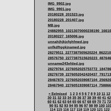
IMG_9902.jpg
IMG_9901.jpg
20180228_201523.jpg
20180228_201407.jpg
MB.jpg
24882955_10213070000238190_16610
20180227_165006.jpg
unnahjhjkjcfghfmed.jpg
unfkdftggkjnamed.jpg
28279511_2277387505620224_862210
28576750_2277387515620223_487646
unnamw243efded.jpg
28279764_2276052025753772_184786
28276739_2276052042420437_791713
28467870_2276052039087104_256920
28467940_2276051939087114_758866
« Eelmised
1
2
3
4
5
6
7
8
9
10
11
12
30
31
32
33
34
35
36
37
38
39
40
41
42
60
61
62
63
64
65
66
67
68
69
70
71
72
90
91
92
93
94
95
96
97
98
99
100
10
114
115
116
117
118
119
120
121
122